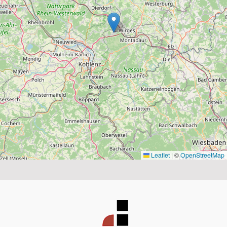
Leaflet
|
©
OpenStreetMap